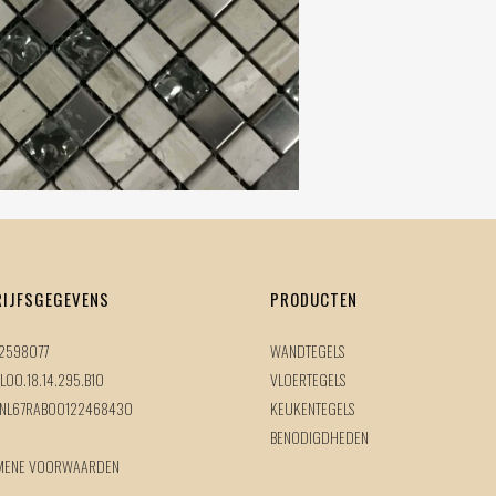
RIJFSGEGEVENS
PRODUCTEN
72598077
WANDTEGELS
L00.18.14.295.B10
VLOERTEGELS
 NL67RABO0122468430
KEUKENTEGELS
BENODIGDHEDEN
MENE VOORWAARDEN