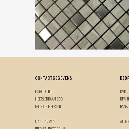
CONTACTGEGEVENS
BED
EUROTEGEL
KVK 
HEERLERBAAN 233
BTW N
6418 CE HEERLEN
BANK
045-5427272
ALGE
INFO@EUROTEGEL.NL