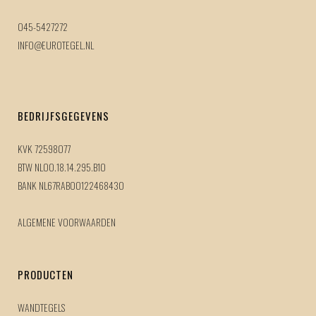
045-5427272
INFO@EUROTEGEL.NL
BEDRIJFSGEGEVENS
KVK 72598077
BTW NL00.18.14.295.B10
BANK NL67RABO0122468430
ALGEMENE VOORWAARDEN
PRODUCTEN
WANDTEGELS