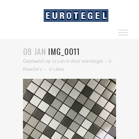
08 JAN
IMG_0011
Geplaatst op 11:14h
in
door
eurotegel
0
Reactie's
0
Likes