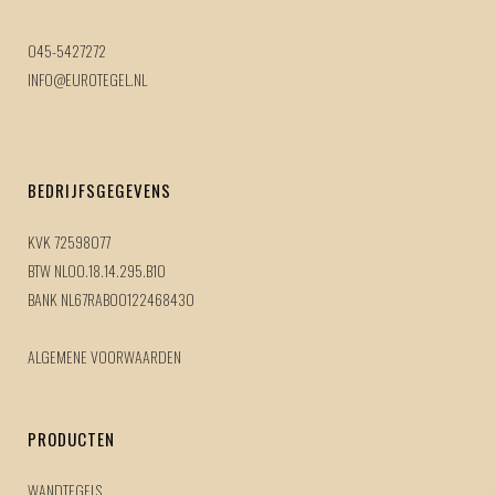
045-5427272
INFO@EUROTEGEL.NL
BEDRIJFSGEGEVENS
KVK 72598077
BTW NL00.18.14.295.B10
BANK NL67RABO0122468430
ALGEMENE VOORWAARDEN
PRODUCTEN
WANDTEGELS