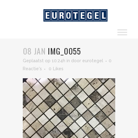
08 JAN
IMG_0055
Geplaatst op 10:24h
in
door
eurotegel
0
Reactie's
0
Likes