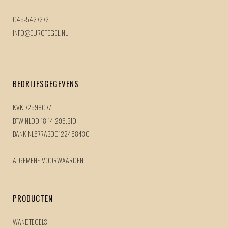
045-5427272
INFO@EUROTEGEL.NL
BEDRIJFSGEGEVENS
KVK 72598077
BTW NL00.18.14.295.B10
BANK NL67RABO0122468430
ALGEMENE VOORWAARDEN
PRODUCTEN
WANDTEGELS