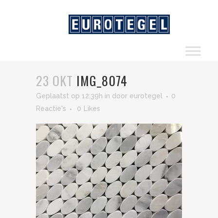
23 OKT
IMG_8074
Geplaatst op 12:39h
in
door
eurotegel
0
Reactie's
0
Likes