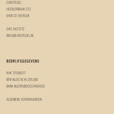
EUROTEGEL
HEERLERBAAN 233
6418 CE HEERLEN
045-5427272
INFO@EUROTEGEL.NL
BEDRIJFSGEGEVENS
KVK 72598077
BTW NL00.18.14.295.B10
BANK NL67RABO0122468430
ALGEMENE VOORWAARDEN