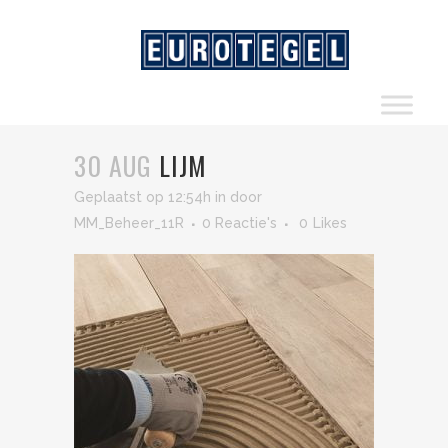
30 AUG
LIJM
Geplaatst op 12:54h
in
door
MM_Beheer_11R
0 Reactie's
0
Likes