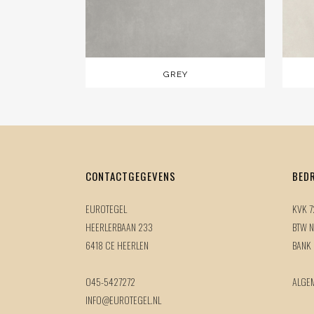
GREY
CONTACTGEGEVENS
BED
EUROTEGEL
KVK 
HEERLERBAAN 233
BTW N
6418 CE HEERLEN
BANK
045-5427272
ALGE
INFO@EUROTEGEL.NL