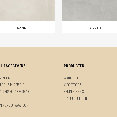
SAND
SILVER
RIJFSGEGEVENS
PRODUCTEN
72598077
WANDTEGELS
L00.18.14.295.B10
VLOERTEGELS
 NL67RABO0122468430
KEUKENTEGELS
BENODIGDHEDEN
MENE VOORWAARDEN